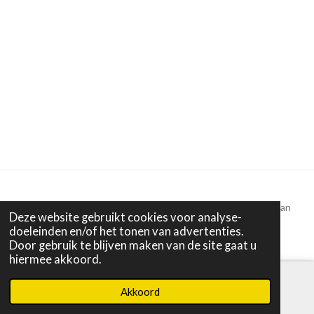
Alle tekst en beelden © 2022 - 2025 Puur Anders | Miranda van
Deze website gebruikt cookies voor analyse-
Dijk
doeleinden en/of het tonen van advertenties.
Door gebruik te blijven maken van de site gaat u
hiermee akkoord.
Akkoord
E-mailadres
Instagram