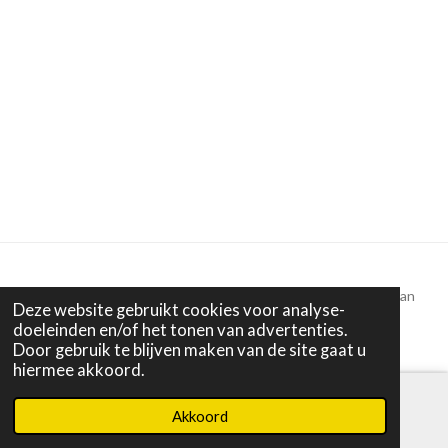
Alle tekst en beelden © 2022 - 2025 Puur Anders | Miranda van
Deze website gebruikt cookies voor analyse-
Dijk
doeleinden en/of het tonen van advertenties.
Door gebruik te blijven maken van de site gaat u
hiermee akkoord.
Akkoord
E-mailadres
Instagram