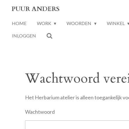
Ga
PUUR ANDERS
direct
HOME
WORK
WOORDEN
WINKEL
naar
de
INLOGGEN
hoofdinhoud
Wachtwoord verei
Het Herbarium atelier is alleen toegankelijk 
Wachtwoord