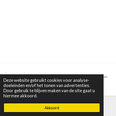
Alle tekst en beelden © 2022 - 2025 Puur Anders | Miranda van
Deze website gebruikt cookies voor analyse-
Dijk
doeleinden en/of het tonen van advertenties.
Door gebruik te blijven maken van de site gaat u
hiermee akkoord.
Akkoord
E-mailadres
Instagram