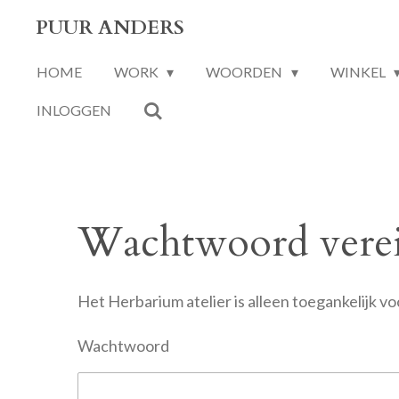
Ga
PUUR ANDERS
direct
HOME
WORK
WOORDEN
WINKEL
naar
de
INLOGGEN
hoofdinhoud
Wachtwoord verei
Het Herbarium atelier is alleen toegankelijk 
Wachtwoord