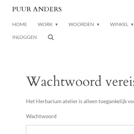
Ga
PUUR ANDERS
direct
HOME
WORK
WOORDEN
WINKEL
naar
de
INLOGGEN
hoofdinhoud
Wachtwoord verei
Het Herbarium atelier is alleen toegankelijk 
Wachtwoord