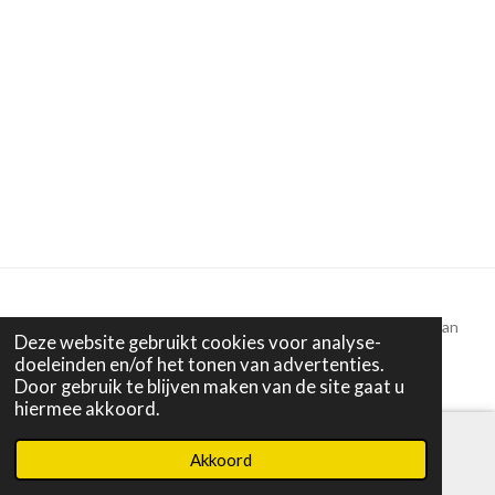
Alle tekst en beelden © 2022 - 2025 Puur Anders | Miranda van
Deze website gebruikt cookies voor analyse-
Dijk
doeleinden en/of het tonen van advertenties.
Door gebruik te blijven maken van de site gaat u
hiermee akkoord.
Akkoord
E-mailadres
Instagram