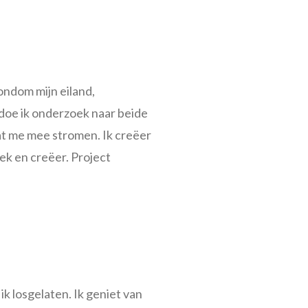
ondom mijn eiland,
 doe ik onderzoek naar beide
aat me mee stromen. Ik creëer
k en creëer. Project
k losgelaten. Ik geniet van