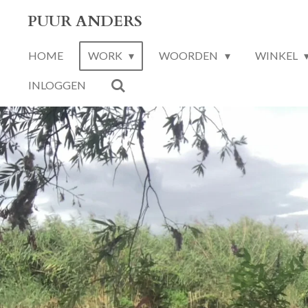
Ga
PUUR ANDERS
direct
HOME
WORK
WOORDEN
WINKEL
naar
de
INLOGGEN
hoofdinhoud