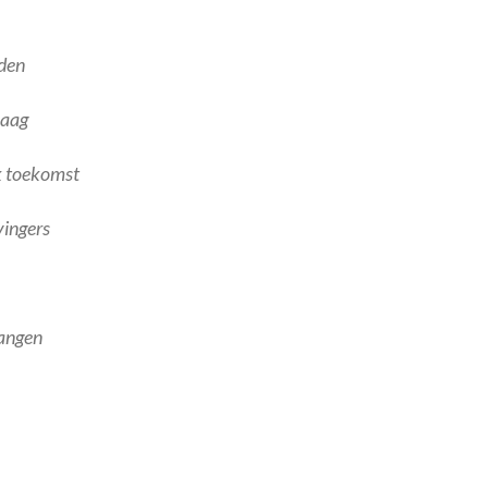
den
laag
k toekomst
vingers
hangen