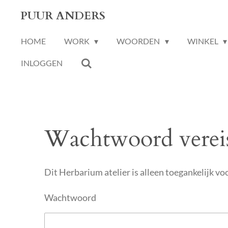
Ga
PUUR ANDERS
direct
HOME
WORK
WOORDEN
WINKEL
naar
de
INLOGGEN
hoofdinhoud
Wachtwoord verei
Dit Herbarium atelier is alleen toegankelijk v
Wachtwoord