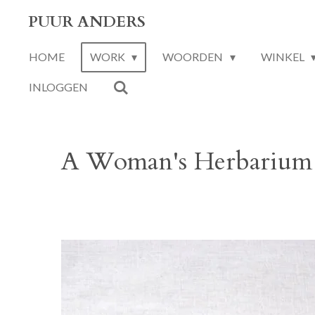
Ga
PUUR ANDERS
direct
HOME
WORK
WOORDEN
WINKEL
naar
de
INLOGGEN
hoofdinhoud
A Woman's Herbarium