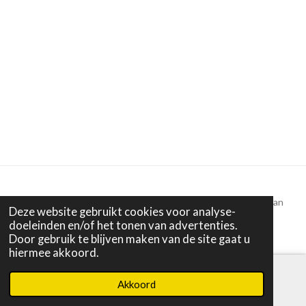
Alle tekst en beelden © 2022 - 2025 Puur Anders | Miranda van
Deze website gebruikt cookies voor analyse-
Dijk
doeleinden en/of het tonen van advertenties.
Door gebruik te blijven maken van de site gaat u
hiermee akkoord.
Akkoord
E-mailadres
Instagram