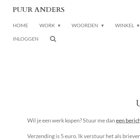
Ga
PUUR ANDERS
direct
HOME
WORK
WOORDEN
WINKEL
naar
de
INLOGGEN
hoofdinhoud
Wil je een werk kopen? Stuur me dan
een beric
Verzending is 5 euro. Ik verstuur het als briev