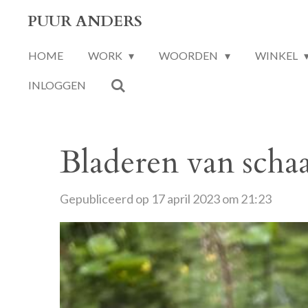
Ga
PUUR ANDERS
direct
HOME
WORK
WOORDEN
WINKEL
naar
de
INLOGGEN
hoofdinhoud
Bladeren van scha
Gepubliceerd op 17 april 2023 om 21:23