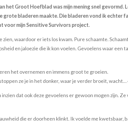
n het Groot Hoefblad was mijn mening snel gevormd. Leli
 grote bladeren maakte. Die bladeren vond ik echter fas
t voor mijn Sensitive Survivors project.
e zien, waardoor er iets los kwam. Pure schaamte. Schaam
heid en jaloezie die ik kon voelen. Gevoelens waar een t
 bladeren het overnemen en immens groot te groeien.
oppen ze je in het donker, waar je verder broeit, wacht… 
an inzien dat ook deze gevoelens er gewoon mogen zijn. Ze
rauwheid die er doorheen klinkt. Ik voelde me kwetsbaar, b