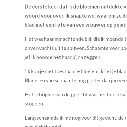
De eerste keer dat ik de bloemen ontdekte va
woord voor over. Ik snapte wel waarom ze die
blad met een foto van een vrouw er op geprin
Het was haar minachtende blik die ik meende t
onverwachts uit te spuwen. Schaamte voor boos
je! Ik hoorde het haar bijna zeggen.
‘Ik kon je niet toestaan te bloeien. Ik liet je
Bladeren van schaamte,nog groter dan jou verst
Het schrijven van dit gedicht was het begin v
stoppen.
Lang schaamde ik me nog voor dit gedicht, de 
mijn dichtbundel.