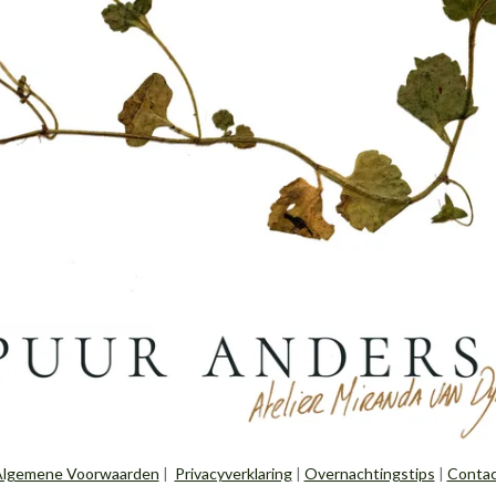
Algemene Voorwaarden
|
Privacyverklaring
|
Overnachtingstips
|
Conta