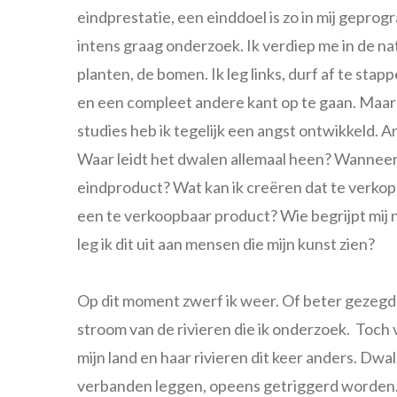
eindprestatie, een einddoel is zo in mij geprog
intens graag onderzoek. Ik verdiep me in de na
planten, de bomen. Ik leg links, durf af te sta
en een compleet andere kant op te gaan. Maar
studies heb ik tegelijk een angst ontwikkeld. A
Waar leidt het dwalen allemaal heen? Wanneer
eindproduct? Wat kan ik creëren dat te verkope
een te verkoopbaar product? Wie begrijpt mij 
leg ik dit uit aan mensen die mijn kunst zien?
Op dit moment zwerf ik weer. Of beter gezegd
stroom van de rivieren die ik onderzoek. Toch
mijn land en haar rivieren dit keer anders. Dw
verbanden leggen, opeens getriggerd worden