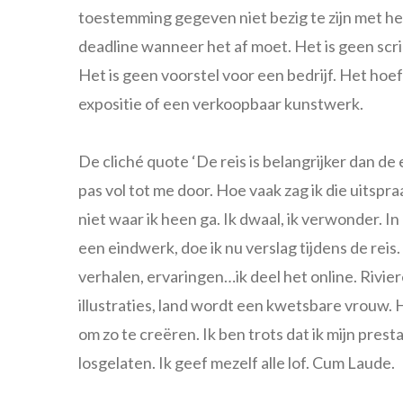
toestemming gegeven niet bezig te zijn met he
deadline wanneer het af moet. Het is geen scrip
Het is geen voorstel voor een bedrijf. Het hoeft
expositie of een verkoopbaar kunstwerk.
De cliché quote ‘De reis is belangrijker dan d
pas vol tot me door. Hoe vaak zag ik die uitspr
niet waar ik heen ga. Ik dwaal, ik verwonder. I
een eindwerk, doe ik nu verslag tijdens de reis.
verhalen, ervaringen…ik deel het online. Rivi
illustraties, land wordt een kwetsbare vrouw. 
om zo te creëren. Ik ben trots dat ik mijn pre
losgelaten. Ik geef mezelf alle lof. Cum Laude.