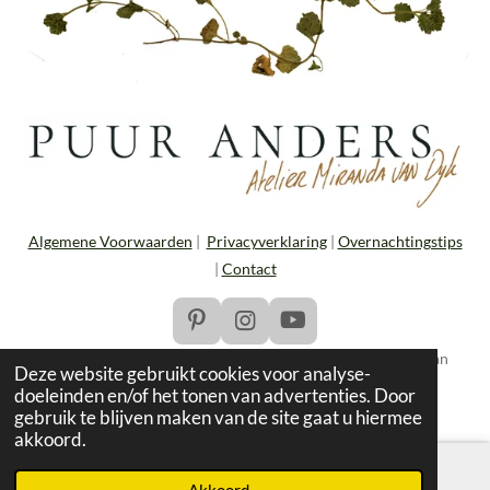
Algemene Voorwaarden
|
Privacyverklaring
|
Overnachtingstips
|
Contact
P
I
Y
i
n
o
Alle tekst en beelden © 2022 - 2025 Puur Anders | Miranda van
n
s
u
Deze website gebruikt cookies voor analyse-
Dijk
t
t
T
doeleinden en/of het tonen van advertenties. Door
e
a
u
gebruik te blijven maken van de site gaat u hiermee
r
g
b
akkoord.
e
r
e
s
a
Akkoord