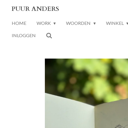
Ga
PUUR ANDERS
direct
HOME
WORK
WOORDEN
WINKEL
naar
de
INLOGGEN
hoofdinhoud