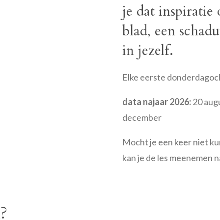
je dat inspiratie
blad, een schad
in jezelf.
Elke eerste donderdago
data najaar 2026:
20 augu
december
Mocht je een keer niet kun
kan je de les meenemen na
?