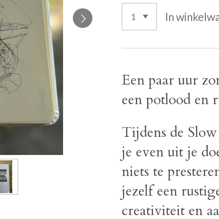
In winkelw
Een paar uur zo
een potlood en r
Tijdens de Slo
je even uit je d
niets te prestere
jezelf een rusti
creativiteit en 