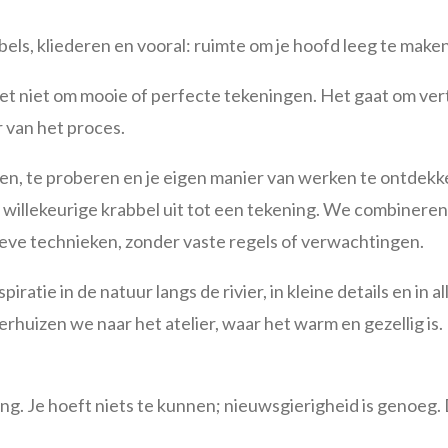
els, kliederen en vooral: ruimte om je hoofd leeg te maken
et niet om mooie of perfecte tekeningen. Het gaat om vert
 van het proces.
len, te proberen en je eigen manier van werken te ontdekk
n willekeurige krabbel uit tot een tekening. We combinere
ieve technieken, zonder vaste regels of verwachtingen.
ratie in de natuur langs de rivier, in kleine details en i
rhuizen we naar het atelier, waar het warm en gezellig is. I
g. Je hoeft niets te kunnen; nieuwsgierigheid is genoeg. 