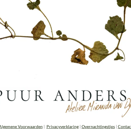
Algemene Voorwaarden
|
Privacyverklaring
|
Overnachtingstips
|
Contac